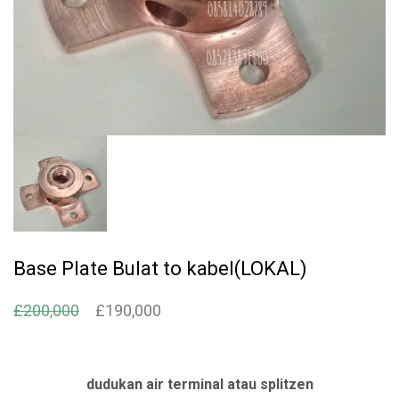
Base Plate Bulat to kabel(LOKAL)
H
H
£
200,000
£
190,000
a
a
r
r
dudukan air terminal atau splitzen
g
g