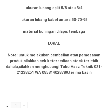
a
a
ukuran lubang split 5/8 atau 3/4
a
s
ukuran lubang kabel antara 50-70-95
s
a
l
a
material kuningan dilapis tembaga
i
t
LOKAL
n
i
y
n
Note: untuk melakukan pembelian atau pemesanan
a
i
produk,silahkan cek ketersediaan stock terlebih
dahulu,silahkan menghubungi Toko Haaz Teknik 021-
a
a
21238251 WA 085814028789.terima kasih
d
d
a
a
l
l
a
a
Kuantitas Base
Plate Bulat to
-
h
+
h