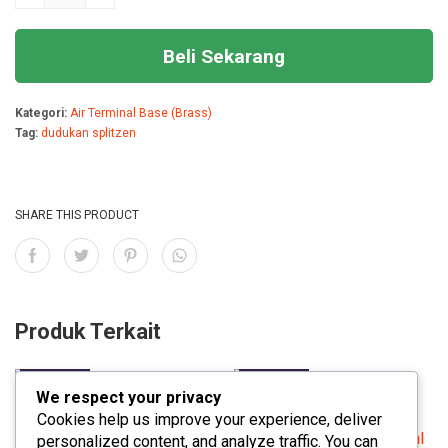
kabel(LOKAL)
:
:
£
£
Beli Sekarang
2
1
Kategori:
Air Terminal Base (Brass)
0
9
Tag:
dudukan splitzen
0
0
,
,
0
0
SHARE THIS PRODUCT
0
0
0
0
.
.
Produk Terkait
Diskon
Diskon
We respect your privacy
Cookies help us improve your experience, deliver
personalized content, and analyze traffic. You can